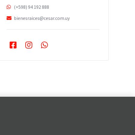
(+598) 94 192 888
bienesraices@cesar.com.uy