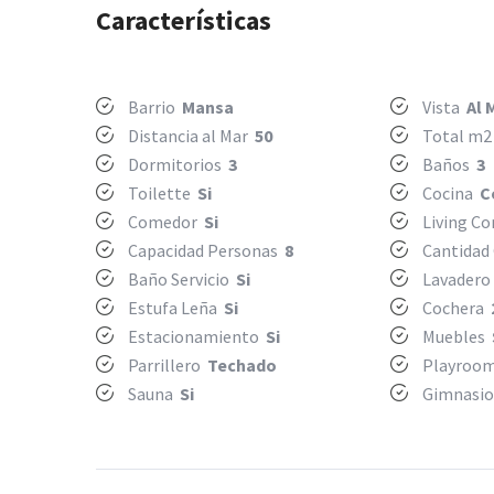
Características
Barrio
Mansa
Vista
Al 
Distancia al Mar
50
Total m
Dormitorios
3
Baños
3
Toilette
Si
Cocina
C
Comedor
Si
Living C
Capacidad Personas
8
Cantidad
Baño Servicio
Si
Lavader
Estufa Leña
Si
Cochera
Estacionamiento
Si
Muebles
Parrillero
Techado
Playroo
Sauna
Si
Gimnasi