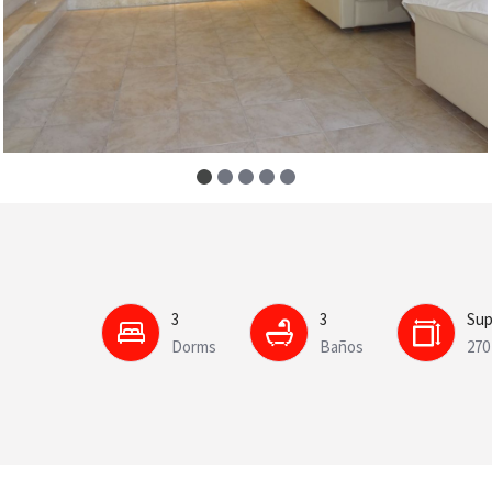
3
3
Sup
Dorms
Baños
270