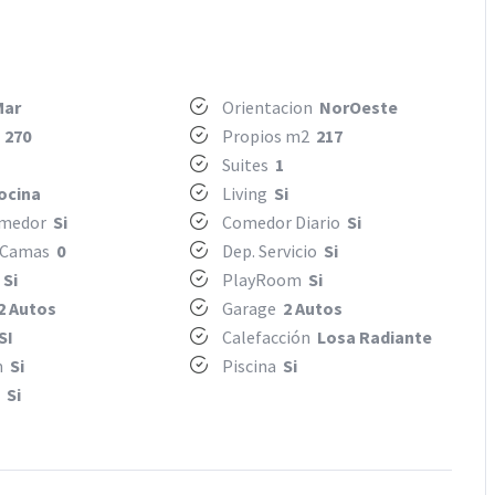
Mar
Orientacion
NorOeste
2
270
Propios m2
217
Suites
1
ocina
Living
Si
omedor
Si
Comedor Diario
Si
 Camas
0
Dep. Servicio
Si
o
Si
PlayRoom
Si
2 Autos
Garage
2 Autos
SI
Calefacción
Losa Radiante
m
Si
Piscina
Si
o
Si