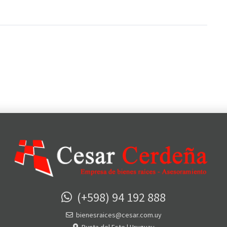
(+598) 94 192 888
bienesraices@cesar.com.uy
Punta del Este | Uruguay