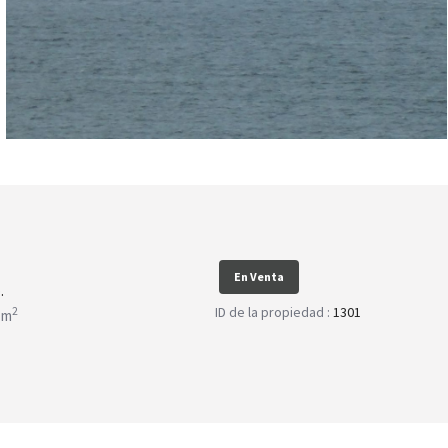
En Venta
.
ID de la propiedad :
1301
2
 m